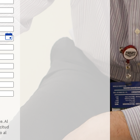
e. Al
citud
o al