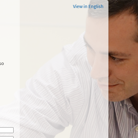
View in English
so
o